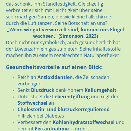
das schenkt ihm Standfestigkeit. Gleichzeitig
verbreitet er sich mit Leichtigkeit über seine
schirmartigen Samen, die wie kleine Fallschirme
durch die Luft tanzen. Seine Botschaft an uns?
„Wenn wir gut verwurzelt sind, können uns Flügel
wachsen.“ (Simonson, 2023)
Doch nicht nur symbolisch, auch gesundheitlich hat
der Löwenzahn einiges zu bieten. Seine Inhaltsstoffe
machen ihn zu einem regelrechten Naturapotheker:
Gesundheitsvorteile auf einen Blick:
Reich an
Antioxidantien
, die Zellschäden
vorbeugen
Senkt
Blutdruck
dank hohem
Kaliumgehalt
Unterstützt die
Leberentgiftung
und regt den
Stoffwechsel
an
Cholesterin- und blutzuckerregulierend
–
hilfreich bei Diabetes
Verbessert den
Kohlenhydratstoffwechsel
und
hemmt
Fettaufnahme
– fördert